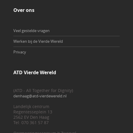
Over ons
Veel gestelde vragen
Werken bij de Vierde Wereld
Privacy
ATD Vierde Wereld
(ATD - All Together for Dignity)
denhaag@atd-vierdewereld.nl
Landelijk centrum
Regentesseplein 13
2562 EV Den Haag
Tel: 070 361 57 87