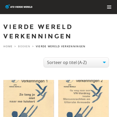
Skip
to
content
PRIMAR
MENU
VIERDE WERELD
VERKENNINGEN
HOME
>
BOEKEN
>
VIERDE WERELD VERKENNINGEN