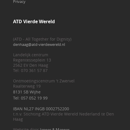
Privacy
ATD Vierde Wereld
(ATD - All Together for Dignity)
denhaag@atd-vierdewereld.nl
Landelijk centrum
Regentesseplein 13
2562 EV Den Haag
Tel: 070 361 57 87
Ontmoetingscentrum 't Zwervel
Raalterweg 19
8131 SB Wijhe
Tel: 057 052 19 99
IBAN NL27 INGB 0002752200
t.n.v. Stichting ATD Vierde Wereld Nederland te Den
Haag
Website door
Jannes & Mannes