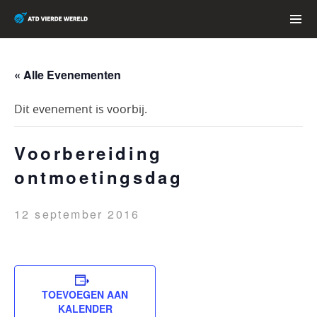
Skip
to
content
PRIMAR
MENU
« Alle Evenementen
Dit evenement is voorbij.
Voorbereiding
ontmoetingsdag
12 september 2016
TOEVOEGEN AAN
KALENDER