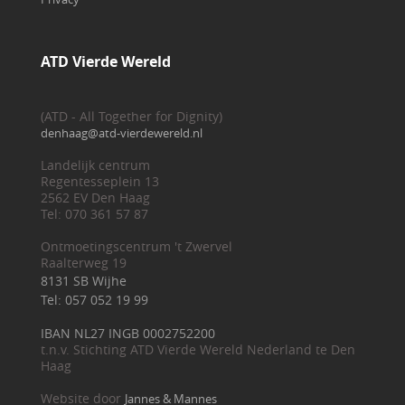
ATD Vierde Wereld
(ATD - All Together for Dignity)
denhaag@atd-vierdewereld.nl
Landelijk centrum
Regentesseplein 13
2562 EV Den Haag
Tel: 070 361 57 87
Ontmoetingscentrum 't Zwervel
Raalterweg 19
8131 SB Wijhe
Tel: 057 052 19 99
IBAN NL27 INGB 0002752200
t.n.v. Stichting ATD Vierde Wereld Nederland te Den
Haag
Website door
Jannes & Mannes