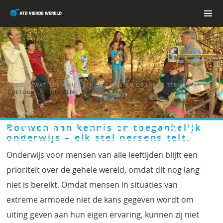
Skip
to
content
PRIMAR
MENU
HOME
>
WAT DOEN WIJ
>
ENGAGEMENTEN OP LANGE TERMIJN
>
CULTUUR EN EDUCATIE
Bouwen aan kennis en toegankelijk
CULTUUR EN EDUCATIE
onderwijs – elk stel hersens telt.
Onderwijs voor mensen van alle leeftijden blijft een
prioriteit over de gehele wereld, omdat dit nog lang
niet is bereikt. Omdat mensen in situaties van
extreme armoede niet de kans gegeven wordt om
uiting geven aan hun eigen ervaring, kunnen zij niet