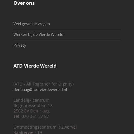
Over ons
Veel gestelde vragen
Werken bij de Vierde Wereld
Privacy
ATD Vierde Wereld
(ATD - All Together for Dignity)
denhaag@atd-vierdewereld.nl
Landelijk centrum
Regentesseplein 13
2562 EV Den Haag
Tel: 070 361 57 87
Ontmoetingscentrum 't Zwervel
Raalterweg 19