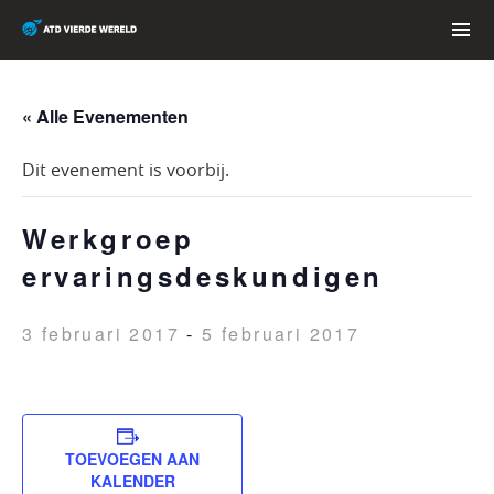
Skip
to
content
PRIMAR
MENU
« Alle Evenementen
Dit evenement is voorbij.
Werkgroep
ervaringsdeskundigen
3 februari 2017
-
5 februari 2017
TOEVOEGEN AAN
KALENDER