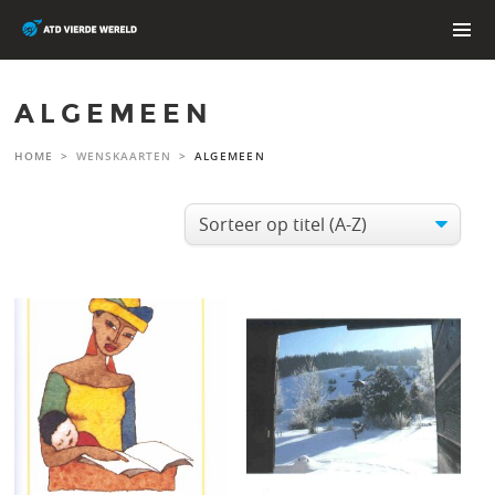
Skip
to
content
PRIMAR
MENU
ALGEMEEN
HOME
>
WENSKAARTEN
>
ALGEMEEN