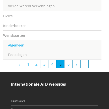
Vierde Wereld Verkenningen
DVD's
Kinderboeken
Wenskaarten
Algemeen
Feestdagen
←
1
2
3
4
5
6
7
→
Internationale ATD websites
Duitsland