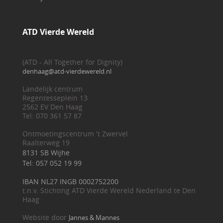
ATD Vierde Wereld
(ATD - All Together for Dignity)
denhaag@atd-vierdewereld.nl
Landelijk centrum
Regentesseplein 13
2562 EV Den Haag
Tel: 070 361 57 87
Ontmoetingscentrum 't Zwervel
Raalterweg 19
8131 SB Wijhe
Tel: 057 052 19 99
IBAN NL27 INGB 0002752200
t.n.v. Stichting ATD Vierde Wereld Nederland te Den
Haag
Website door
Jannes & Mannes