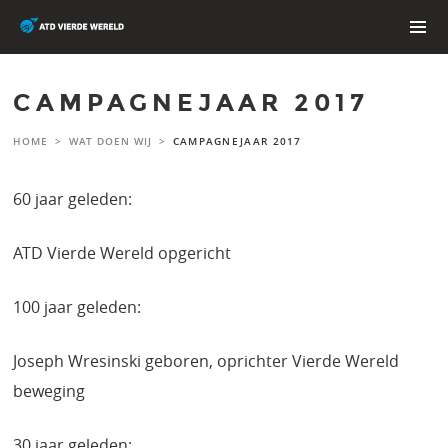
Skip
to
content
PRIMAR
MENU
CAMPAGNEJAAR 2017
HOME
>
WAT DOEN WIJ
>
CAMPAGNEJAAR 2017
60 jaar geleden:
ATD Vierde Wereld opgericht
100 jaar geleden:
Joseph Wresinski geboren, oprichter Vierde Wereld
beweging
30 jaar geleden: