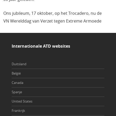
Ons jubileum, 17 oktober, op het Trocadero, nu de
VN Werelddag van Verzet tegen Extreme Armoede
Internationale ATD websites
Duitsland
België
Canada
Spanje
United States
Frankrijk