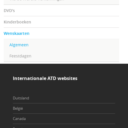
DVD's
Kinderboeken
Wenskaarten
Algemeen
Feestdagen
Internationale ATD websites
Duitsland
België
Canada