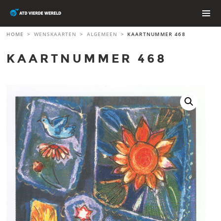
Skip
to
content
PRIMAR
HOME
>
WENSKAARTEN
>
ALGEMEEN
>
KAARTNUMMER 468
MENU
KAARTNUMMER 468