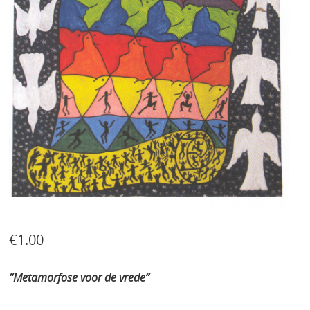
€
1.00
“Metamorfose voor de vrede”