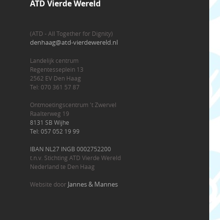
ATD Vierde Wereld
(ATD - All Together for Dignity)
denhaag@atd-vierdewereld.nl
Landelijk centrum
Regentesseplein 13
2562 EV Den Haag
Tel: 070 361 57 87
Ontmoetingscentrum 't Zwervel
Raalterweg 19
8131 SB Wijhe
Tel: 057 052 19 99
IBAN NL27 INGB 0002752200
t.n.v. Stichting ATD Vierde Wereld
Nederland te Den Haag
Jannes & Mannes
Website door