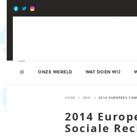
Skip
to
content
SKIP
ATD VIERDE WERELD
TO
ONZE WERELD
WAT DOEN WIJ
W
CONTENT
HOME
>
WIKI
>
2014 EUROPEES COM
2014 Europ
Sociale Re