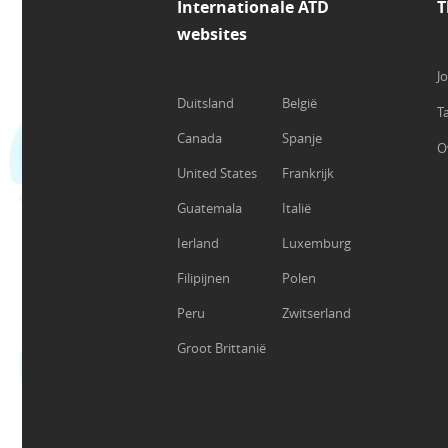
Internationale ATD
T
websites
J
Duitsland
België
T
Canada
Spanje
O
United States
Frankrijk
Guatemala
Italië
Ierland
Luxemburg
Filipijnen
Polen
Peru
Zwitserland
Groot Brittanië