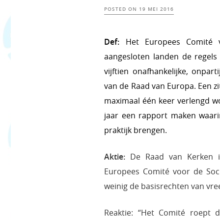
POSTED ON
19 MEI 2016
Def:
Het Europees Comité v
aangesloten landen de
regels
vijftien
onafhankelijke
, onpart
van de
Raad van Europa
. Een 
maximaal één keer verlengd w
jaar een
rapport
maken waarin
praktijk brengen.
Aktie:
De Raad van Kerken in
Europees Comité voor de Soci
weinig de basisrechten van vr
Reaktie: “Het Comité roept