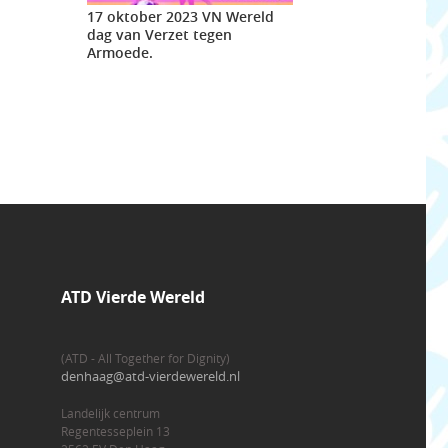
17 oktober 2023 VN Wereld
dag van Verzet tegen
Armoede.
ATD Vierde Wereld
(ATD - All Together for Dignity)
denhaag@atd-vierdewereld.nl
Landelijk centrum
Regentesseplein 13