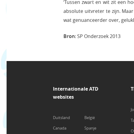
‘Tussen zwart en wit zit een ho
absolute uitvreter te zijn. Ma
wat genuanceerder over, gelukk
Bron:
SP Onderzoek 2013
Internationale ATD
T
websites
J
Duitsland
België
T
Canada
Spanje
O