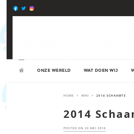
Skip
to
content
SKIP
ATD VIERDE WERELD
TO
ONZE WERELD
WAT DOEN WIJ
W
CONTENT
HOME
>
WIKI
>
2014 SCHAAMTE
2014 Scha
POSTED ON
20 MEI 2016