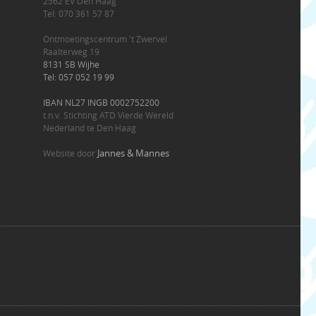
2562 EV Den Haag
Tel: 070 361 57 87
Ontmoetingscentrum 't Zwervel
Raalterweg 19
8131 SB Wijhe
Tel: 057 052 19 99
IBAN NL27 INGB 0002752200
t.n.v. Stichting ATD Vierde Wereld
Nederland te Den Haag
Jannes & Mannes
Website door