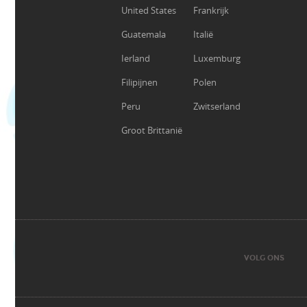
United States
Frankrijk
Guatemala
Italië
Ierland
Luxemburg
Filipijnen
Polen
Peru
Zwitserland
Groot Brittanië
VOLG ONS