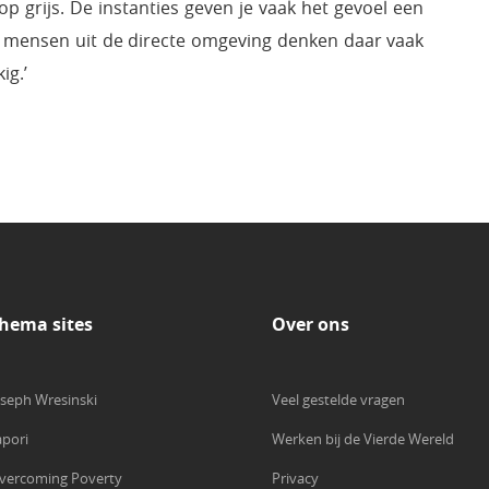
op grijs. De instanties geven je vaak het gevoel een
ar mensen uit de directe omgeving denken daar vaak
ig.’
hema sites
Over ons
oseph Wresinski
Veel gestelde vragen
apori
Werken bij de Vierde Wereld
vercoming Poverty
Privacy