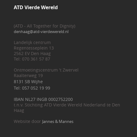
ATD Vierde Wereld
(ATD - All Together for Dignity)
denhaag@atd-vierdewereld.nl
Landelijk centrum
Regentesseplein 13
2562 EV Den Haag
Tel: 070 361 57 87
Ontmoetingscentrum 't Zwervel
Raalterweg 19
8131 SB Wijhe
Tel: 057 052 19 99
IBAN NL27 INGB 0002752200
t.n.v. Stichting ATD Vierde Wereld Nederland te Den
Haag
Website door
Jannes & Mannes