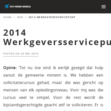
Skip
to
content
PRIMAR
HOME
>
WIKI
>
2014 WERKGEVERSSERVICEPUNT
MENU
2014
Werkgeversservicep
POSTED ON
20 MEI 2016
Opinie:
‘Tot nu toe vind ik eerlijk gezegd dat hulp
vanuit de gemeente miniem is. We hebben een
sollicitatiecursus gehad, maar die was gericht op
mensen van elk opleidingsniveau. Voor mij was die
cursus veel te simpel. Voor de rest wordt de
bijstandsgerechtigde geacht zelf te solliciteren. Er is