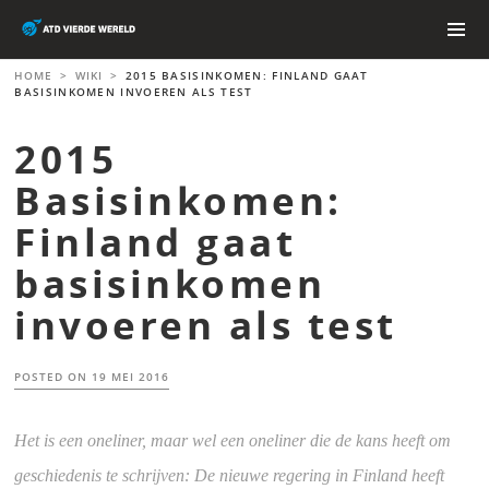
Skip
to
content
PRIMAR
HOME
>
WIKI
>
2015 BASISINKOMEN: FINLAND GAAT
MENU
BASISINKOMEN INVOEREN ALS TEST
2015
Basisinkomen:
Finland gaat
basisinkomen
invoeren als test
POSTED ON
19 MEI 2016
Het is een oneliner, maar wel een oneliner die de kans heeft om
geschiedenis te schrijven: De nieuwe regering in Finland heeft