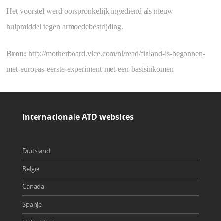
Het voorstel werd oorspronkelijk ingediend als nieuw
hulpmiddel tegen armoedebestrijding.
B
ron:
http://motherboard.vice.com/nl/read/finland-is-begonnen-
met-europas-eerste-experiment-met-een-basisinkomen
Internationale ATD websites
Duitsland
België
Canada
Spanje