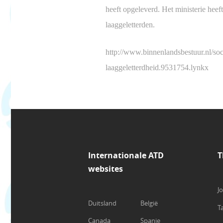
heeft opgeleverd. Het ministerie heeft
laaggeletterden.
http://www.binnenlandsbestuur.nl/soc
laaggeletterdheid.9531754.lynkx
Internationale ATD
T
websites
J
Duitsland
België
T
Canada
Spanje