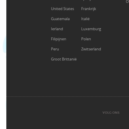
O
United States
Frankrijk
Guatemala
Italië
Ierland
Luxemburg
Filipijnen
Polen
Peru
Zwitserland
Groot Brittanië
VOLG ONS