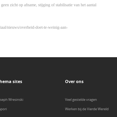
 geen zicht op afname, stijging of stabilisatie van het aantal
iaal/nieuws/overheid-doet-te-weinig-aan-
hema sites
Over ons
oseph Wresinski
Veel gestelde vragen
apori
Werken bij de Vierde Wereld