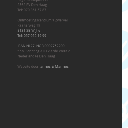
2562 EV Den Haag
Tel: 070 361 57 87
Ontmoetingscentrum 't Zwervel
Raalterweg 19
8131 SB Wijhe
Tel: 057 052 19 99
IBAN NL27 INGB 0002752200
t.n.v. Stichting ATD Vierde Wereld
Nederland te Den Haag
Jannes & Mannes
Website door