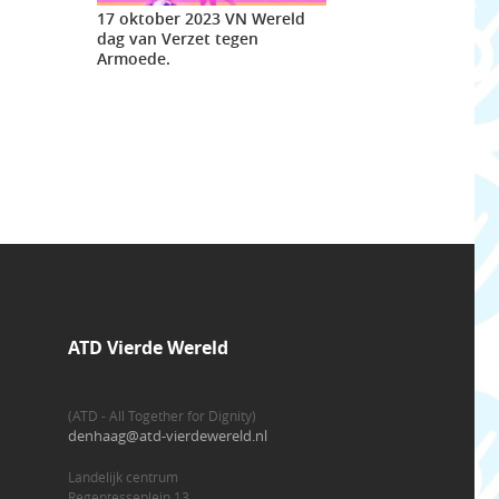
17 oktober 2023 VN Wereld
dag van Verzet tegen
Armoede.
ATD Vierde Wereld
(ATD - All Together for Dignity)
denhaag@atd-vierdewereld.nl
Landelijk centrum
Regentesseplein 13