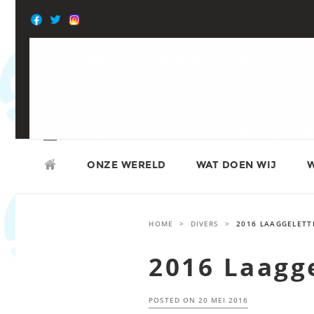
Skip
to
content
SKIP
ATD VIERDE WERELD
TO
ONZE WERELD
WAT DOEN WIJ
W
CONTENT
HOME
>
DIVERS
>
2016 LAAGGELETT
2016 Laagg
POSTED ON
20 MEI 2016