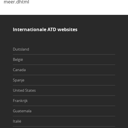
meer.dhtml
Internationale ATD websites
Duitsland
België
Canada
Spanje
United States
Frankrijk
Guatemala
Italië