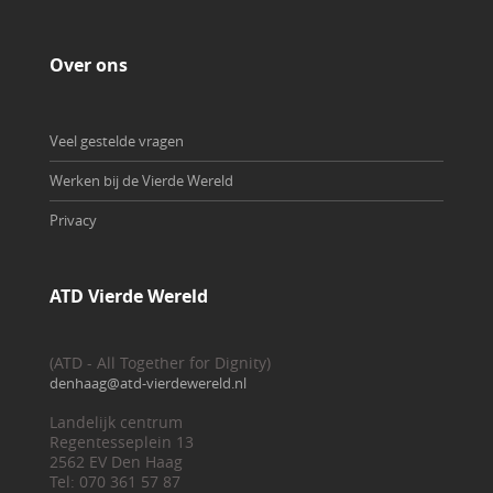
Over ons
Veel gestelde vragen
Werken bij de Vierde Wereld
Privacy
ATD Vierde Wereld
(ATD - All Together for Dignity)
denhaag@atd-vierdewereld.nl
Landelijk centrum
Regentesseplein 13
2562 EV Den Haag
Tel: 070 361 57 87