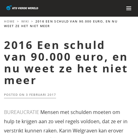
Skip
to
content
PRIMAR
HOME
>
WIKI
>
2016 EEN SCHULD VAN 90.000 EURO, EN NU
MENU
WEET ZE HET NIET MEER
2016 Een schuld
van 90.000 euro, en
nu weet ze het niet
meer
POSTED ON
3 FEBRUARI 2017
BUREAUCRATIE
Mensen met schulden moeten om
hulp te krijgen aan zo veel regels voldoen, dat ze er in
verstrikt kunnen raken. Karin Welgraven kan erover