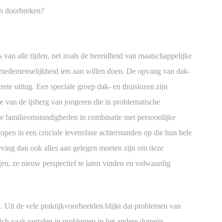
en doorbreken?
is van alle tijden, net zoals de bereidheid van maatschappelijke
 en medemenselijkheid iets aan willen doen. De opvang van dak-
rete uiting. Een speciale groep dak- en thuislozen zijn
pje van de ijsberg van jongeren die in problematische
 familieomstandigheden in combinatie met persoonlijke
lopen in een cruciale levensfase achterstanden op die hun hele
ving dan ook alles aan gelegen moeten zijn om deze
en, ze nieuw perspectief te laten vinden en volwaardig
. Uit de vele praktijkvoorbeelden blijkt dat problemen van
ich vaak vertalen in problemen in het andere domein.