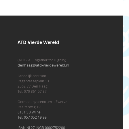
ATD Vierde Wereld
(ATD - All Together for Dignity)
denhaag@atd-vierdewereld.nl
Landelijk centrum
Regentesseplein 13
2562 EV Den Haag
Tel: 070 361 57 87
Ontmoetingscentrum 't Zwervel
Raalterweg 19
8131 SB Wijhe
Tel: 057 052 19 99
IBAN NL27 INGB 0002752200