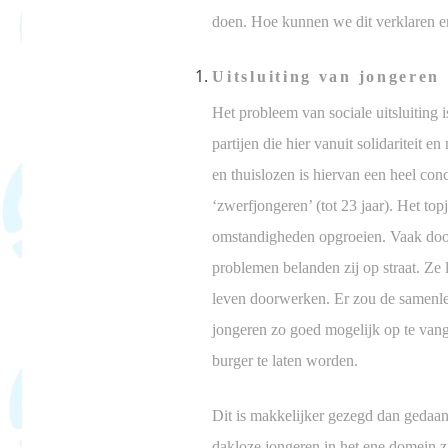
doen. Hoe kunnen we dit verklaren 
Uitsluiting van jongeren
Het p
robleem van sociale uitsluiting 
partijen die hier vanuit solidariteit
en thuislozen is hiervan een heel conc
‘zwerfjongeren’ (tot 23 jaar). Het to
omstandigheden opgroeien. Vaak door
problemen belanden zij op straat. Ze 
leven doorwerken. Er zou de samenle
jongeren zo goed mogelijk op te vang
burger te laten worden.
Dit is makkelijker gezegd dan gedaan
dakloze jongeren in het ene domein z