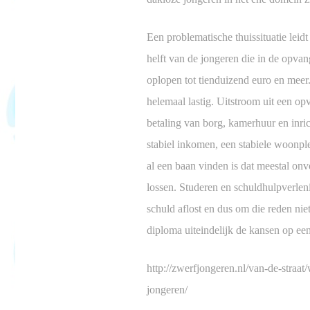
Een problematische thuissituatie leid
helft van de jongeren die in de opva
oplopen tot tienduizend euro en mee
helemaal lastig. Uitstroom uit een o
betaling van borg, kamerhuur en inr
stabiel inkomen, een stabiele woonpl
al een baan vinden is dat meestal onv
lossen. Studeren en schuldhulpverlen
schuld aflost en dus om die reden nie
diploma uiteindelijk de kansen op een
http://zwerfjongeren.nl/van-de-straat
jongeren/