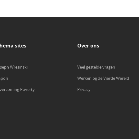
hema sites
Over ons
oseph Wresinski
Veel gestelde vragen
apori
Werken bij de Vierde Wereld
vercoming Poverty
Privacy