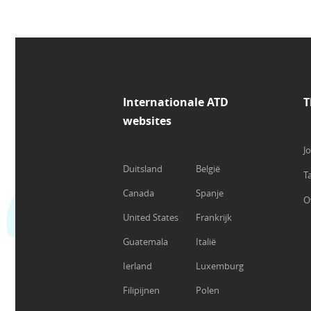
Internationale ATD
T
websites
J
Duitsland
België
T
Canada
Spanje
O
United States
Frankrijk
Guatemala
Italië
Ierland
Luxemburg
Filipijnen
Polen