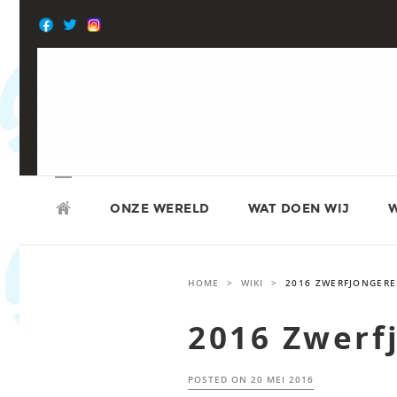
Skip
to
content
SKIP
ATD VIERDE WERELD
TO
ONZE WERELD
WAT DOEN WIJ
W
CONTENT
HOME
>
WIKI
>
2016 ZWERFJONGER
2016 Zwerf
POSTED ON
20 MEI 2016