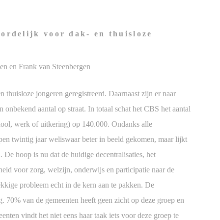
ordelijk voor dak- en thuisloze
en en Frank van Steenbergen
n thuisloze jongeren geregistreerd. Daarnaast zijn er naar
onbekend aantal op straat. In totaal schat het CBS het aantal
hool, werk of uitkering) op 140.000. Ondanks alle
en twintig jaar weliswaar beter in beeld gekomen, maar lijkt
. De hoop is nu dat de huidige decentralisaties, het
id voor zorg, welzijn, onderwijs en participatie naar de
ekkige probleem echt in de kern aan te pakken. De
tig. 70% van de gemeenten heeft geen zicht op deze groep en
ten vindt het niet eens haar taak iets voor deze groep te