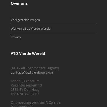
Over ons
Veel gestelde vragen
Werken bij de Vierde Wereld
Privacy
ATD Vierde Wereld
(ATD - All Together for Dignity)
denhaag@atd-vierdewereld.nl
Landelijk centrum
Regentesseplein 13
2562 EV Den Haag
Tel: 070 361 57 87
Ontmoetingscentrum 't Zwervel
Raalterweg 19