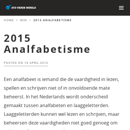
Skip
to
content
PRIMAR
HOME
>
WIKI
>
2015 ANALFABETISME
MENU
2015
Analfabetisme
POSTED ON
19 APRIL 2015
Een analfabeet is iemand die de vaardigheid in lezen,
spellen en schrijven niet of in onvoldoende mate
beheerst. In het Nederlands wordt onderscheid
gemaakt tussen analfabeten en laaggeletterden.
Laaggeletterden kunnen wel lezen en schrijven, maar
beheersen deze vaardigheden niet goed genoeg om